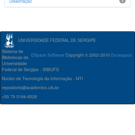
Dissertação
1
UNIVERSIDADE FEDERAL DE SERGIPE
Sistema de
DSpace Software
Copyright © 2002-2010
Duraspace
Bibliotecas da
Universidade
Federal de Sergipe - SIBIUFS
Núcleo de Tecnologia da Informação - NTI
repositorio@academico.ufs.br
+55 79 3194-6528