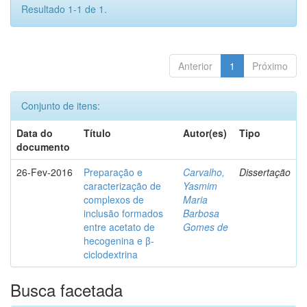
Resultado 1-1 de 1.
Anterior
1
Próximo
Conjunto de itens:
Data do
Título
Autor(es)
Tipo
documento
26-Fev-2016
Preparação e
Carvalho,
Dissertação
caracterização de
Yasmim
complexos de
Maria
inclusão formados
Barbosa
entre acetato de
Gomes de
hecogenina e β-
ciclodextrina
Busca facetada