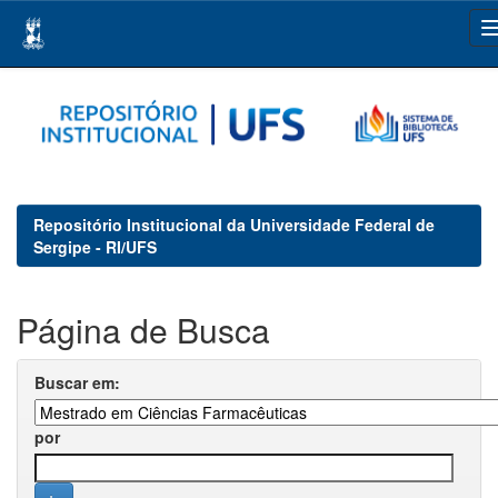
Skip
navigation
Repositório Institucional da Universidade Federal de
Sergipe - RI/UFS
Página de Busca
Buscar em:
por