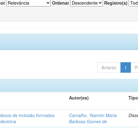
por
Ordenar
Registro(s)
Anterior
1
P
Autor(es)
Tip
plexos de inclusão formados
Carvalho, Yasmim Maria
Diss
odextrina
Barbosa Gomes de