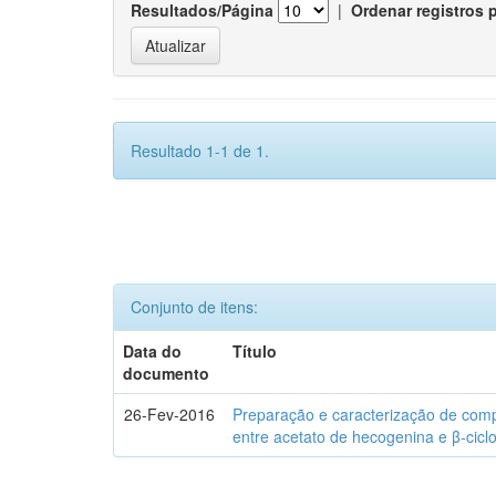
Resultados/Página
|
Ordenar registros 
Resultado 1-1 de 1.
Conjunto de itens:
Data do
Título
documento
26-Fev-2016
Preparação e caracterização de com
entre acetato de hecogenina e β-cicl