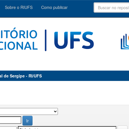
Sobre o RIUFS
Como publicar
al de Sergipe - RI/UFS