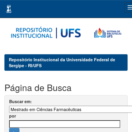
Skip
navigation
Repositório Institucional da Universidade Federal de
Sergipe - RI/UFS
Página de Busca
Buscar em:
por