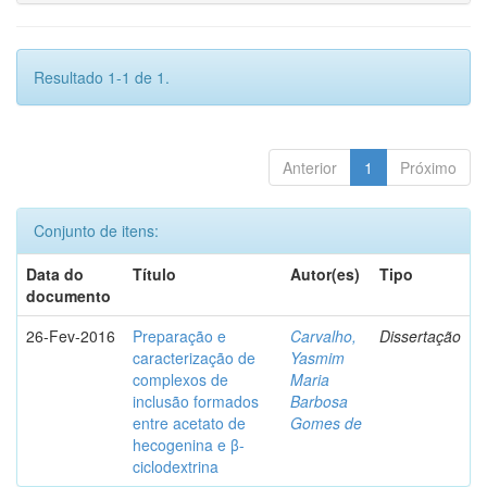
Resultado 1-1 de 1.
Anterior
1
Próximo
Conjunto de itens:
Data do
Título
Autor(es)
Tipo
documento
26-Fev-2016
Preparação e
Carvalho,
Dissertação
caracterização de
Yasmim
complexos de
Maria
inclusão formados
Barbosa
entre acetato de
Gomes de
hecogenina e β-
ciclodextrina