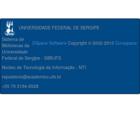
UNIVERSIDADE FEDERAL DE SERGIPE
Sistema de
DSpace Software
Copyright © 2002-2010
Duraspace
Bibliotecas da
Universidade
Federal de Sergipe - SIBIUFS
Núcleo de Tecnologia da Informação - NTI
repositorio@academico.ufs.br
+55 79 3194-6528