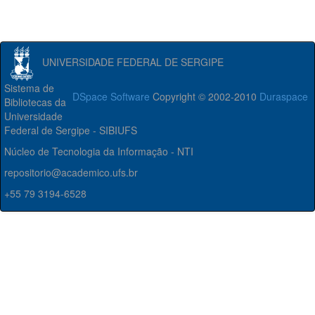
UNIVERSIDADE FEDERAL DE SERGIPE
Sistema de
DSpace Software
Copyright © 2002-2010
Duraspace
Bibliotecas da
Universidade
Federal de Sergipe - SIBIUFS
Núcleo de Tecnologia da Informação - NTI
repositorio@academico.ufs.br
+55 79 3194-6528