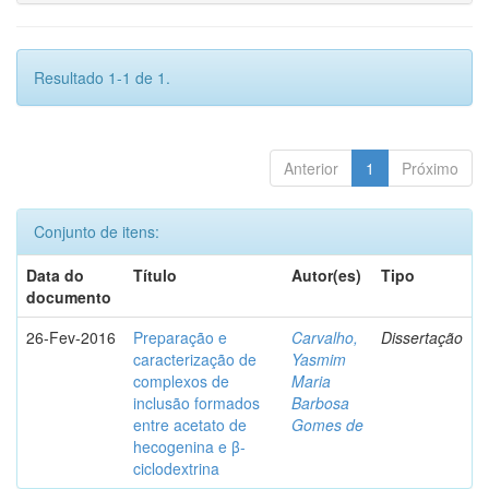
Resultado 1-1 de 1.
Anterior
1
Próximo
Conjunto de itens:
Data do
Título
Autor(es)
Tipo
documento
26-Fev-2016
Preparação e
Carvalho,
Dissertação
caracterização de
Yasmim
complexos de
Maria
inclusão formados
Barbosa
entre acetato de
Gomes de
hecogenina e β-
ciclodextrina