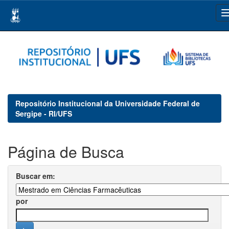
Skip
navigation
Repositório Institucional da Universidade Federal de
Sergipe - RI/UFS
Página de Busca
Buscar em:
por