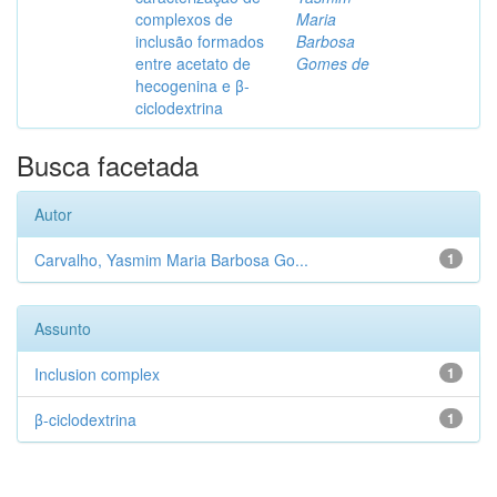
complexos de
Maria
inclusão formados
Barbosa
entre acetato de
Gomes de
hecogenina e β-
ciclodextrina
Busca facetada
Autor
Carvalho, Yasmim Maria Barbosa Go...
1
Assunto
Inclusion complex
1
β-ciclodextrina
1