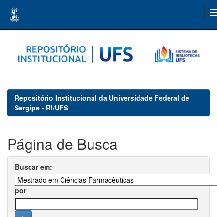
Skip
navigation
Repositório Institucional da Universidade Federal de
Sergipe - RI/UFS
Página de Busca
Buscar em:
por