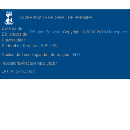
UNIVERSIDADE FEDERAL DE SERGIPE
Sistema de
DSpace Software
Copyright © 2002-2010
Duraspace
Bibliotecas da
Universidade
Federal de Sergipe - SIBIUFS
Núcleo de Tecnologia da Informação - NTI
repositorio@academico.ufs.br
+55 79 3194-6528