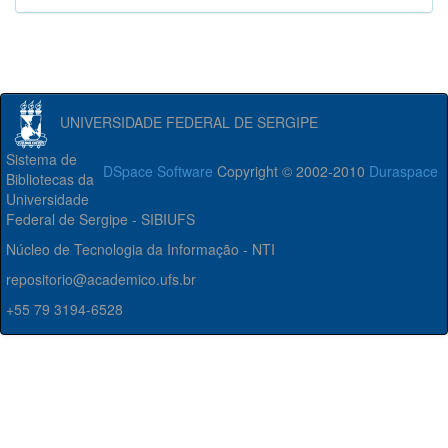
UNIVERSIDADE FEDERAL DE SERGIPE
Sistema de
DSpace Software
Copyright © 2002-2010
Duraspace
Bibliotecas da
Universidade
Federal de Sergipe - SIBIUFS
Núcleo de Tecnologia da Informação - NTI
repositorio@academico.ufs.br
+55 79 3194-6528