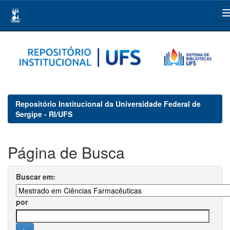
Skip
navigation
Repositório Institucional da Universidade Federal de
Sergipe - RI/UFS
Página de Busca
Buscar em:
por