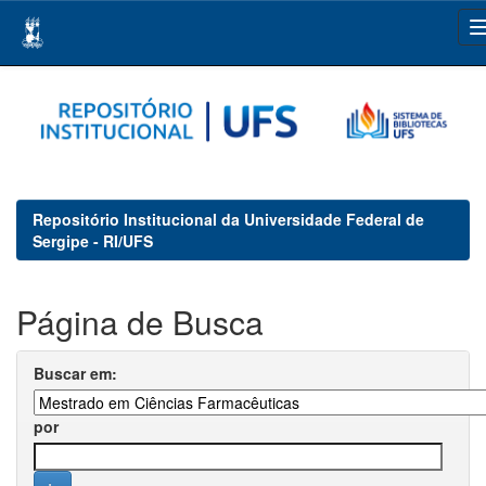
Skip
navigation
Repositório Institucional da Universidade Federal de
Sergipe - RI/UFS
Página de Busca
Buscar em:
por