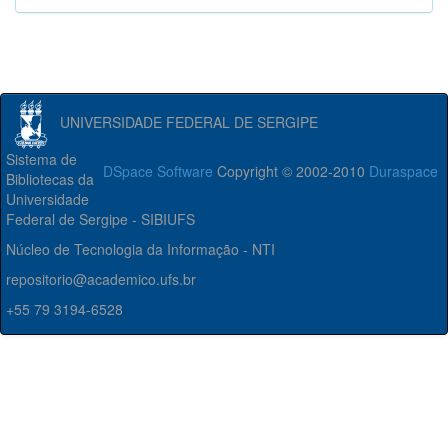
UNIVERSIDADE FEDERAL DE SERGIPE
Sistema de
DSpace Software
Copyright © 2002-2010
Duraspace
Bibliotecas da
Universidade
Federal de Sergipe - SIBIUFS
Núcleo de Tecnologia da Informação - NTI
repositorio@academico.ufs.br
+55 79 3194-6528