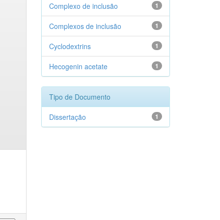
Complexo de inclusão
1
Complexos de inclusão
1
Cyclodextrins
1
Hecogenin acetate
1
Tipo de Documento
Dissertação
1