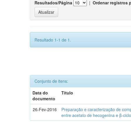
Resultados/Página
|
Ordenar registros 
Resultado 1-1 de 1.
Conjunto de itens:
Data do
Título
documento
26-Fev-2016
Preparação e caracterização de com
entre acetato de hecogenina e β-cicl