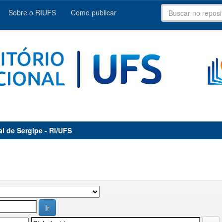
Sobre o RIUFS
Como publicar
al de Sergipe - RI/UFS