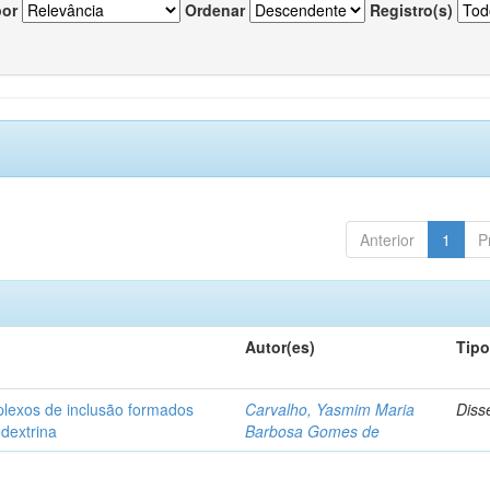
por
Ordenar
Registro(s)
Anterior
1
P
Autor(es)
Tip
plexos de inclusão formados
Carvalho, Yasmim Maria
Diss
odextrina
Barbosa Gomes de