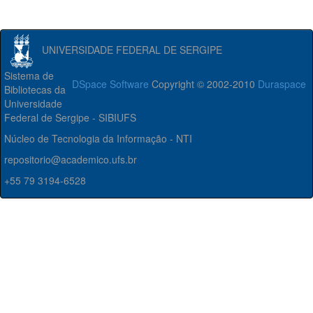
UNIVERSIDADE FEDERAL DE SERGIPE
Sistema de
DSpace Software
Copyright © 2002-2010
Duraspace
Bibliotecas da
Universidade
Federal de Sergipe - SIBIUFS
Núcleo de Tecnologia da Informação - NTI
repositorio@academico.ufs.br
+55 79 3194-6528