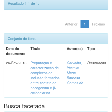
Resultado 1-1 de 1.
Anterior
1
Próximo
Conjunto de itens:
Data do
Título
Autor(es)
Tipo
documento
26-Fev-2016
Preparação e
Carvalho,
Dissertação
caracterização de
Yasmim
complexos de
Maria
inclusão formados
Barbosa
entre acetato de
Gomes de
hecogenina e β-
ciclodextrina
Busca facetada