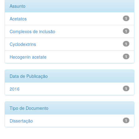
Assunto
Acetatos
1
Complexos de inclusão
1
Cyclodextrins
1
Hecogenin acetate
1
Data de Publicação
2016
1
Tipo de Documento
Dissertação
1