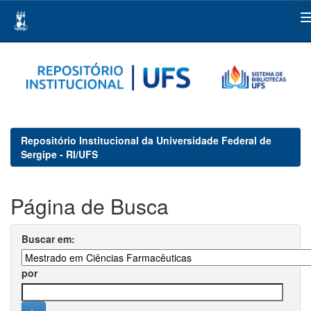
Skip
navigation
Repositório Institucional da Universidade Federal de
Sergipe - RI/UFS
Página de Busca
Buscar em:
por