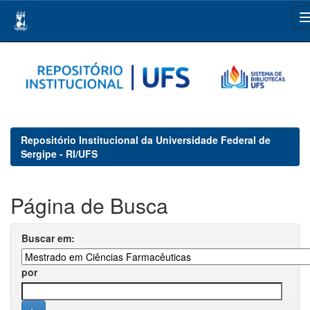
Skip
navigation
Repositório Institucional da Universidade Federal de
Sergipe - RI/UFS
Página de Busca
Buscar em:
por