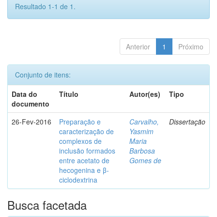
Resultado 1-1 de 1.
Anterior
1
Próximo
Conjunto de itens:
Data do
Título
Autor(es)
Tipo
documento
26-Fev-2016
Preparação e
Carvalho,
Dissertação
caracterização de
Yasmim
complexos de
Maria
inclusão formados
Barbosa
entre acetato de
Gomes de
hecogenina e β-
ciclodextrina
Busca facetada