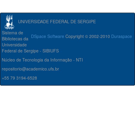
UNIVERSIDADE FEDERAL DE SERGIPE
Sistema de
DSpace Software
Copyright © 2002-2010
Duraspace
Bibliotecas da
Universidade
Federal de Sergipe - SIBIUFS
Núcleo de Tecnologia da Informação - NTI
repositorio@academico.ufs.br
+55 79 3194-6528