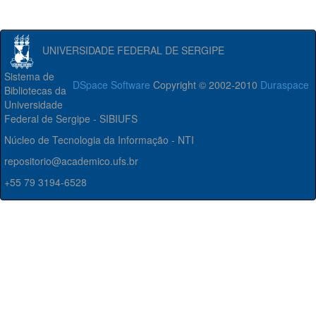
UNIVERSIDADE FEDERAL DE SERGIPE
Sistema de
DSpace Software
Copyright © 2002-2010
Duraspace
Bibliotecas da
Universidade
Federal de Sergipe - SIBIUFS
Núcleo de Tecnologia da Informação - NTI
repositorio@academico.ufs.br
+55 79 3194-6528