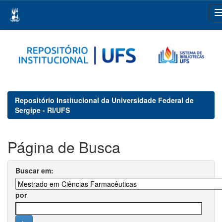
Skip
navigation
Repositório Institucional da Universidade Federal de
Sergipe - RI/UFS
Página de Busca
Buscar em:
por