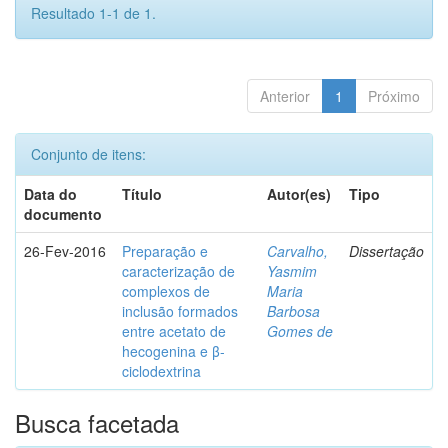
Resultado 1-1 de 1.
Anterior
1
Próximo
Conjunto de itens:
Data do
Título
Autor(es)
Tipo
documento
26-Fev-2016
Preparação e
Carvalho,
Dissertação
caracterização de
Yasmim
complexos de
Maria
inclusão formados
Barbosa
entre acetato de
Gomes de
hecogenina e β-
ciclodextrina
Busca facetada