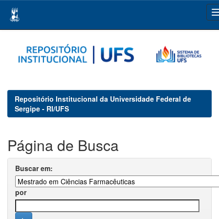
Skip
navigation
Repositório Institucional da Universidade Federal de
Sergipe - RI/UFS
Página de Busca
Buscar em:
por