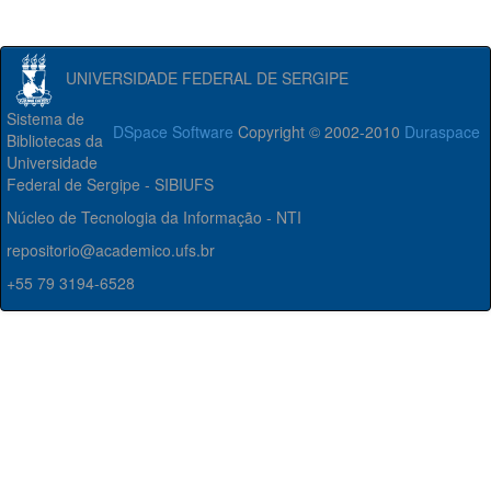
UNIVERSIDADE FEDERAL DE SERGIPE
Sistema de
DSpace Software
Copyright © 2002-2010
Duraspace
Bibliotecas da
Universidade
Federal de Sergipe - SIBIUFS
Núcleo de Tecnologia da Informação - NTI
repositorio@academico.ufs.br
+55 79 3194-6528