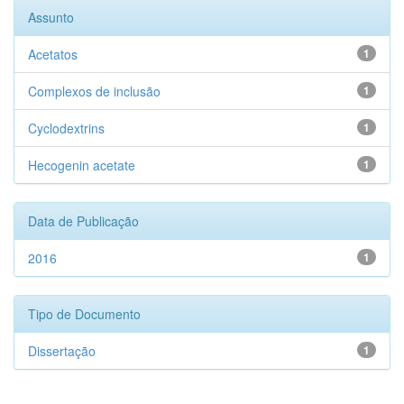
Assunto
Acetatos
1
Complexos de inclusão
1
Cyclodextrins
1
Hecogenin acetate
1
Data de Publicação
2016
1
Tipo de Documento
Dissertação
1