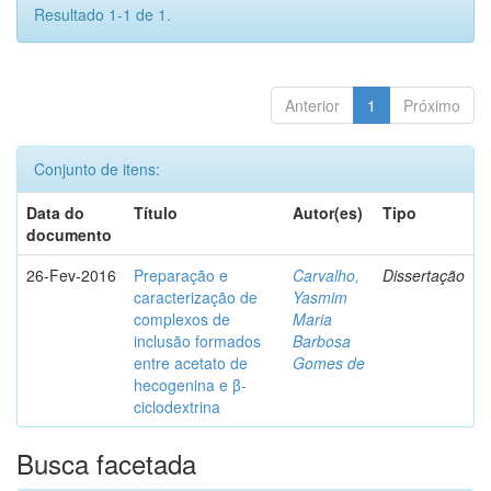
Resultado 1-1 de 1.
Anterior
1
Próximo
Conjunto de itens:
Data do
Título
Autor(es)
Tipo
documento
26-Fev-2016
Preparação e
Carvalho,
Dissertação
caracterização de
Yasmim
complexos de
Maria
inclusão formados
Barbosa
entre acetato de
Gomes de
hecogenina e β-
ciclodextrina
Busca facetada