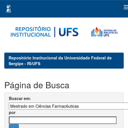
Skip
navigation
Repositório Institucional da Universidade Federal de
Sergipe - RI/UFS
Página de Busca
Buscar em:
por