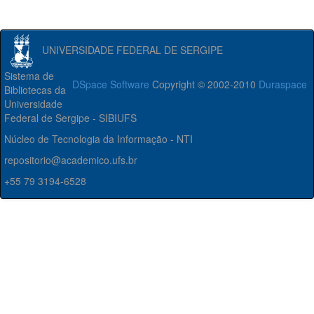
UNIVERSIDADE FEDERAL DE SERGIPE
Sistema de
DSpace Software
Copyright © 2002-2010
Duraspace
Bibliotecas da
Universidade
Federal de Sergipe - SIBIUFS
Núcleo de Tecnologia da Informação - NTI
repositorio@academico.ufs.br
+55 79 3194-6528