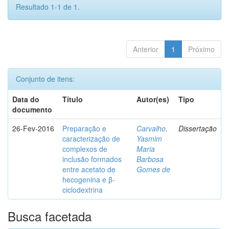
Resultado 1-1 de 1.
Anterior
1
Próximo
Conjunto de itens:
Data do
Título
Autor(es)
Tipo
documento
26-Fev-2016
Preparação e
Carvalho,
Dissertação
caracterização de
Yasmim
complexos de
Maria
inclusão formados
Barbosa
entre acetato de
Gomes de
hecogenina e β-
ciclodextrina
Busca facetada