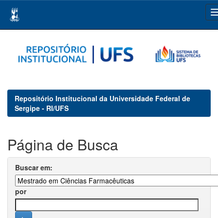
Skip
navigation
Repositório Institucional da Universidade Federal de
Sergipe - RI/UFS
Página de Busca
Buscar em:
por