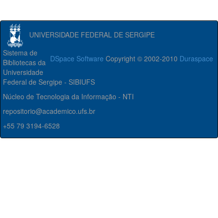
UNIVERSIDADE FEDERAL DE SERGIPE
Sistema de
DSpace Software
Copyright © 2002-2010
Duraspace
Bibliotecas da
Universidade
Federal de Sergipe - SIBIUFS
Núcleo de Tecnologia da Informação - NTI
repositorio@academico.ufs.br
+55 79 3194-6528