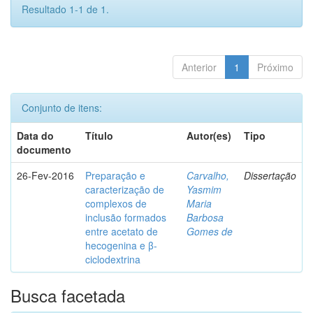
Resultado 1-1 de 1.
Anterior
1
Próximo
Conjunto de itens:
Data do
Título
Autor(es)
Tipo
documento
26-Fev-2016
Preparação e
Carvalho,
Dissertação
caracterização de
Yasmim
complexos de
Maria
inclusão formados
Barbosa
entre acetato de
Gomes de
hecogenina e β-
ciclodextrina
Busca facetada