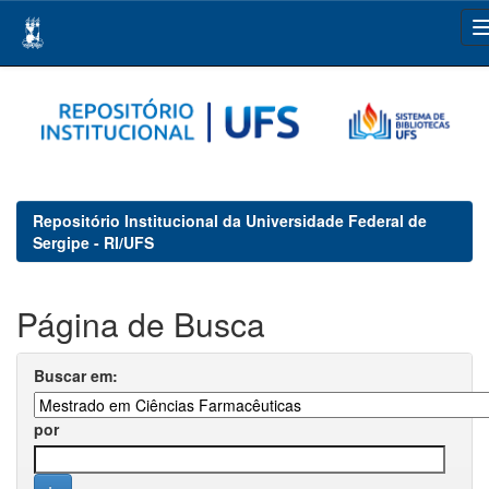
Skip
navigation
Repositório Institucional da Universidade Federal de
Sergipe - RI/UFS
Página de Busca
Buscar em:
por