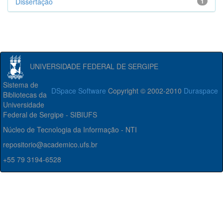
Dissertação
1
UNIVERSIDADE FEDERAL DE SERGIPE
Sistema de
DSpace Software
Copyright © 2002-2010
Duraspace
Bibliotecas da
Universidade
Federal de Sergipe - SIBIUFS
Núcleo de Tecnologia da Informação - NTI
repositorio@academico.ufs.br
+55 79 3194-6528