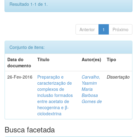
Resultado 1-1 de 1.
Anterior
1
Próximo
Conjunto de itens:
Data do
Título
Autor(es)
Tipo
documento
26-Fev-2016
Preparação e
Carvalho,
Dissertação
caracterização de
Yasmim
complexos de
Maria
inclusão formados
Barbosa
entre acetato de
Gomes de
hecogenina e β-
ciclodextrina
Busca facetada