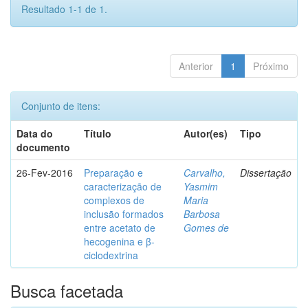
Resultado 1-1 de 1.
Anterior
1
Próximo
Conjunto de itens:
Data do
Título
Autor(es)
Tipo
documento
26-Fev-2016
Preparação e
Carvalho,
Dissertação
caracterização de
Yasmim
complexos de
Maria
inclusão formados
Barbosa
entre acetato de
Gomes de
hecogenina e β-
ciclodextrina
Busca facetada