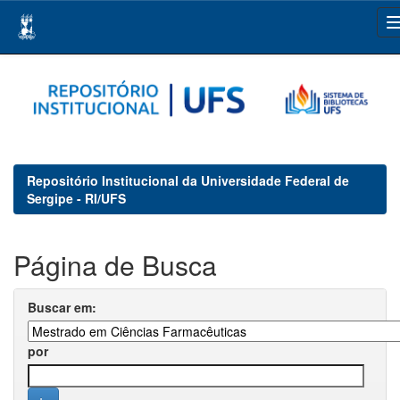
Skip
navigation
Repositório Institucional da Universidade Federal de
Sergipe - RI/UFS
Página de Busca
Buscar em:
por