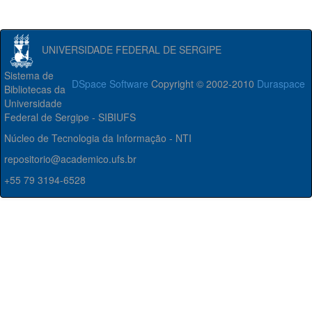
UNIVERSIDADE FEDERAL DE SERGIPE
Sistema de
DSpace Software
Copyright © 2002-2010
Duraspace
Bibliotecas da
Universidade
Federal de Sergipe - SIBIUFS
Núcleo de Tecnologia da Informação - NTI
repositorio@academico.ufs.br
+55 79 3194-6528