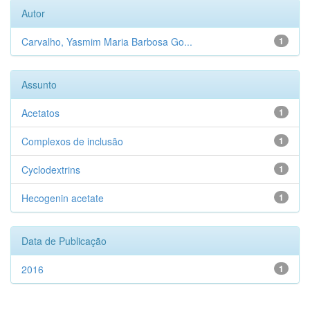
Autor
Carvalho, Yasmim Maria Barbosa Go...
1
Assunto
Acetatos
1
Complexos de inclusão
1
Cyclodextrins
1
Hecogenin acetate
1
Data de Publicação
2016
1