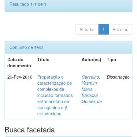
Resultado 1-1 de 1.
Anterior
1
Próximo
Conjunto de itens:
Data do
Título
Autor(es)
Tipo
documento
26-Fev-2016
Preparação e
Carvalho,
Dissertação
caracterização de
Yasmim
complexos de
Maria
inclusão formados
Barbosa
entre acetato de
Gomes de
hecogenina e β-
ciclodextrina
Busca facetada