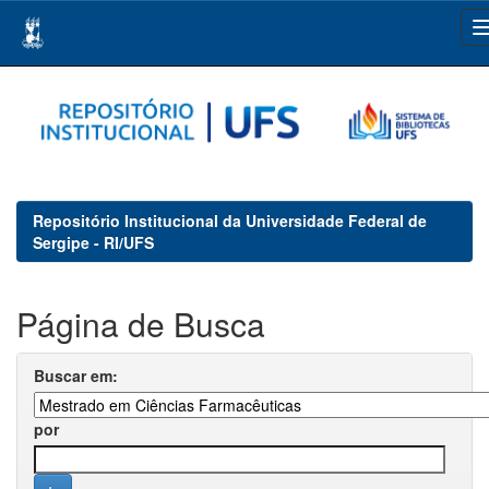
Skip
navigation
Repositório Institucional da Universidade Federal de
Sergipe - RI/UFS
Página de Busca
Buscar em:
por