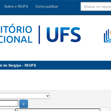
Sobre o RIUFS
Como publicar
al de Sergipe - RI/UFS