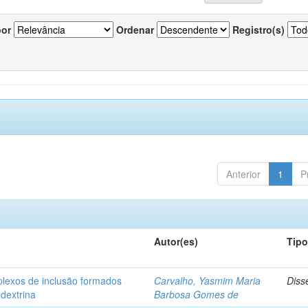
por
Ordenar
Registro(s)
Anterior
1
P
Autor(es)
Tip
plexos de inclusão formados
Carvalho, Yasmim Maria
Diss
odextrina
Barbosa Gomes de