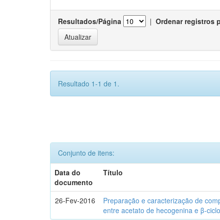
Resultados/Página
|
Ordenar registros 
Resultado 1-1 de 1.
Conjunto de itens:
Data do
Título
documento
26-Fev-2016
Preparação e caracterização de com
entre acetato de hecogenina e β-cicl