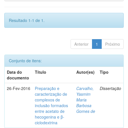
Resultado 1-1 de 1.
Anterior
1
Próximo
Conjunto de itens:
Data do
Título
Autor(es)
Tipo
documento
26-Fev-2016
Preparação e
Carvalho,
Dissertação
caracterização de
Yasmim
complexos de
Maria
inclusão formados
Barbosa
entre acetato de
Gomes de
hecogenina e β-
ciclodextrina