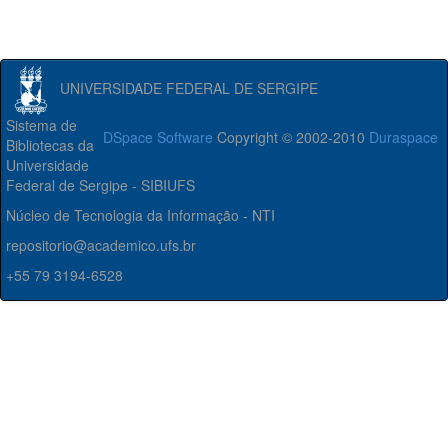
UNIVERSIDADE FEDERAL DE SERGIPE
Sistema de
DSpace Software
Copyright © 2002-2010
Duraspace
Bibliotecas da
Universidade
Federal de Sergipe - SIBIUFS
Núcleo de Tecnologia da Informação - NTI
repositorio@academico.ufs.br
+55 79 3194-6528