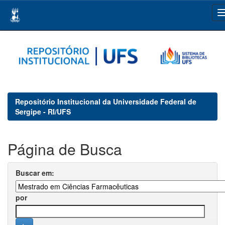
Skip
navigation
Repositório Institucional da Universidade Federal de
Sergipe - RI/UFS
Página de Busca
Buscar em:
por