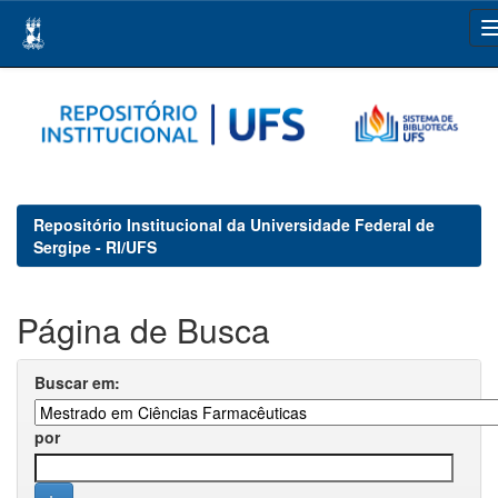
Skip
navigation
Repositório Institucional da Universidade Federal de
Sergipe - RI/UFS
Página de Busca
Buscar em:
por