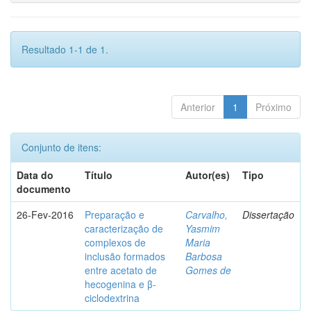
Resultado 1-1 de 1.
Anterior
1
Próximo
Conjunto de itens:
Data do
Título
Autor(es)
Tipo
documento
26-Fev-2016
Preparação e
Carvalho,
Dissertação
caracterização de
Yasmim
complexos de
Maria
inclusão formados
Barbosa
entre acetato de
Gomes de
hecogenina e β-
ciclodextrina