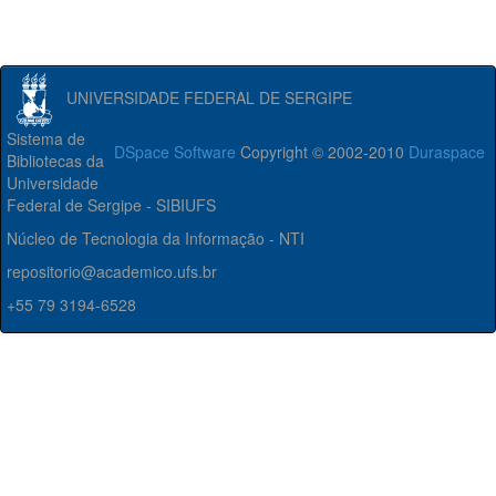
UNIVERSIDADE FEDERAL DE SERGIPE
Sistema de
DSpace Software
Copyright © 2002-2010
Duraspace
Bibliotecas da
Universidade
Federal de Sergipe - SIBIUFS
Núcleo de Tecnologia da Informação - NTI
repositorio@academico.ufs.br
+55 79 3194-6528