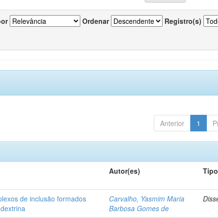
por
Ordenar
Registro(s)
Anterior
1
P
Autor(es)
Tip
plexos de inclusão formados
Carvalho, Yasmim Maria
Diss
odextrina
Barbosa Gomes de