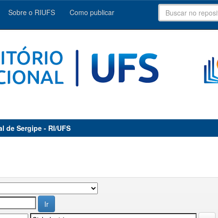
Sobre o RIUFS
Como publicar
al de Sergipe - RI/UFS