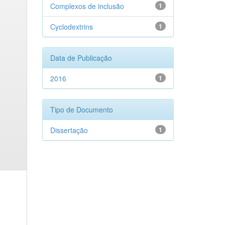
Complexos de inclusão
1
Cyclodextrins
1
Data de Publicação
2016
1
Tipo de Documento
Dissertação
1