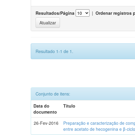
Resultados/Página
|
Ordenar registros 
Resultado 1-1 de 1.
Conjunto de itens:
Data do
Título
documento
26-Fev-2016
Preparação e caracterização de com
entre acetato de hecogenina e β-cicl