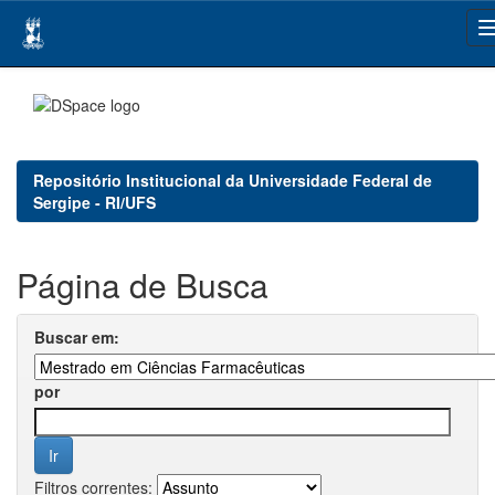
Skip
navigation
Repositório Institucional da Universidade Federal de
Sergipe - RI/UFS
Página de Busca
Buscar em:
por
Filtros correntes: