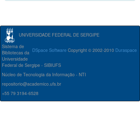
UNIVERSIDADE FEDERAL DE SERGIPE
Sistema de
DSpace Software
Copyright © 2002-2010
Duraspace
Bibliotecas da
Universidade
Federal de Sergipe - SIBIUFS
Núcleo de Tecnologia da Informação - NTI
repositorio@academico.ufs.br
+55 79 3194-6528