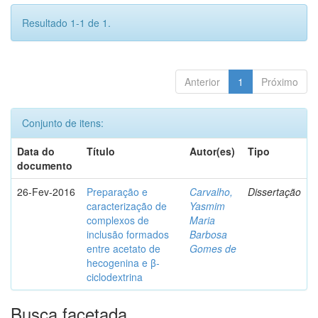
Resultado 1-1 de 1.
Anterior
1
Próximo
Conjunto de itens:
Data do
Título
Autor(es)
Tipo
documento
26-Fev-2016
Preparação e
Carvalho,
Dissertação
caracterização de
Yasmim
complexos de
Maria
inclusão formados
Barbosa
entre acetato de
Gomes de
hecogenina e β-
ciclodextrina
Busca facetada