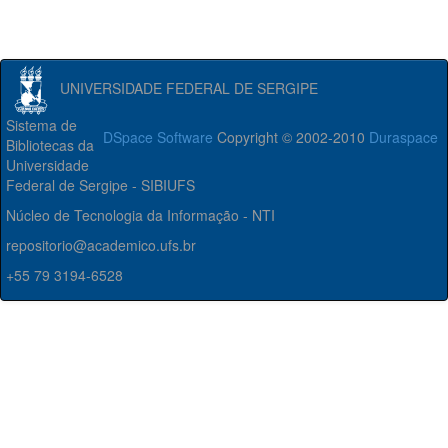
UNIVERSIDADE FEDERAL DE SERGIPE
Sistema de
DSpace Software
Copyright © 2002-2010
Duraspace
Bibliotecas da
Universidade
Federal de Sergipe - SIBIUFS
Núcleo de Tecnologia da Informação - NTI
repositorio@academico.ufs.br
+55 79 3194-6528