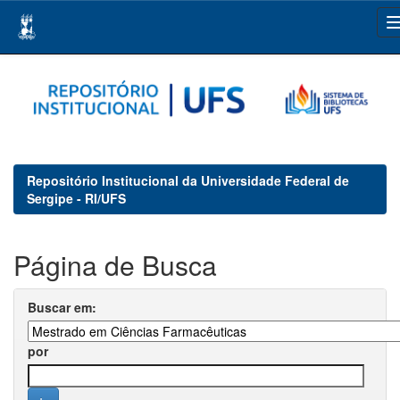
Skip
navigation
Repositório Institucional da Universidade Federal de
Sergipe - RI/UFS
Página de Busca
Buscar em:
por