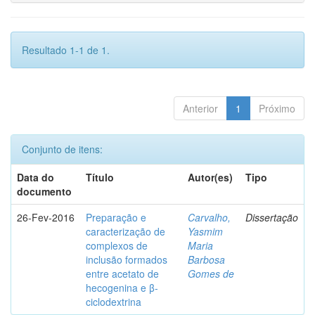
Resultado 1-1 de 1.
Anterior
1
Próximo
Conjunto de itens:
Data do
Título
Autor(es)
Tipo
documento
26-Fev-2016
Preparação e
Carvalho,
Dissertação
caracterização de
Yasmim
complexos de
Maria
inclusão formados
Barbosa
entre acetato de
Gomes de
hecogenina e β-
ciclodextrina