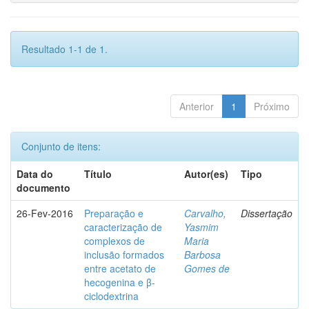
Resultado 1-1 de 1.
Anterior
1
Próximo
Conjunto de itens:
Data do
Título
Autor(es)
Tipo
documento
26-Fev-2016
Preparação e
Carvalho,
Dissertação
caracterização de
Yasmim
complexos de
Maria
inclusão formados
Barbosa
entre acetato de
Gomes de
hecogenina e β-
ciclodextrina