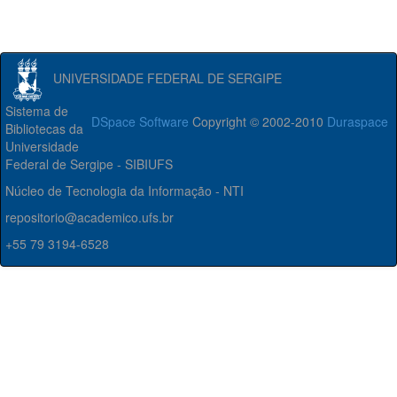
UNIVERSIDADE FEDERAL DE SERGIPE
Sistema de
DSpace Software
Copyright © 2002-2010
Duraspace
Bibliotecas da
Universidade
Federal de Sergipe - SIBIUFS
Núcleo de Tecnologia da Informação - NTI
repositorio@academico.ufs.br
+55 79 3194-6528