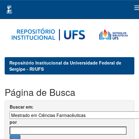
Skip
navigation
Repositório Institucional da Universidade Federal de
Sergipe - RI/UFS
Página de Busca
Buscar em:
por