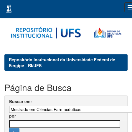
Skip
navigation
Repositório Institucional da Universidade Federal de
Sergipe - RI/UFS
Página de Busca
Buscar em:
por