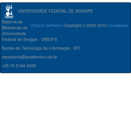
UNIVERSIDADE FEDERAL DE SERGIPE
Sistema de
DSpace Software
Copyright © 2002-2010
Duraspace
Bibliotecas da
Universidade
Federal de Sergipe - SIBIUFS
Núcleo de Tecnologia da Informação - NTI
repositorio@academico.ufs.br
+55 79 3194-6528