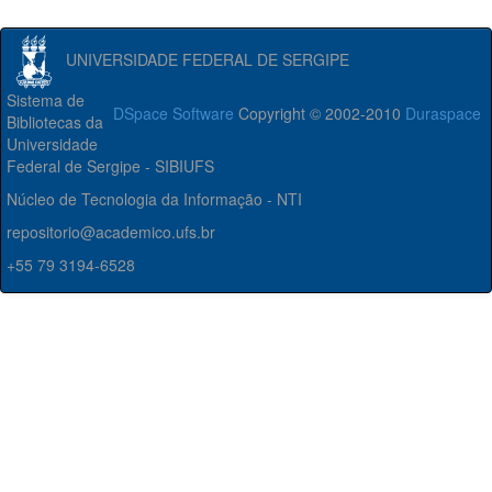
UNIVERSIDADE FEDERAL DE SERGIPE
Sistema de
DSpace Software
Copyright © 2002-2010
Duraspace
Bibliotecas da
Universidade
Federal de Sergipe - SIBIUFS
Núcleo de Tecnologia da Informação - NTI
repositorio@academico.ufs.br
+55 79 3194-6528