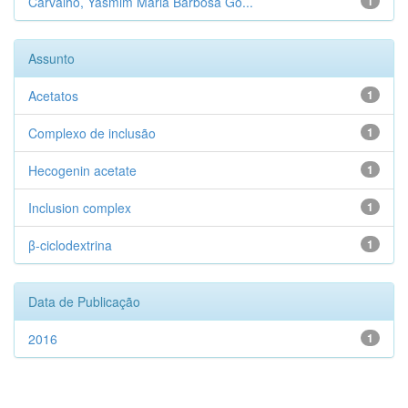
Carvalho, Yasmim Maria Barbosa Go...
1
Assunto
Acetatos
1
Complexo de inclusão
1
Hecogenin acetate
1
Inclusion complex
1
β-ciclodextrina
1
Data de Publicação
2016
1