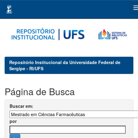
Skip
navigation
Repositório Institucional da Universidade Federal de
Sergipe - RI/UFS
Página de Busca
Buscar em:
por