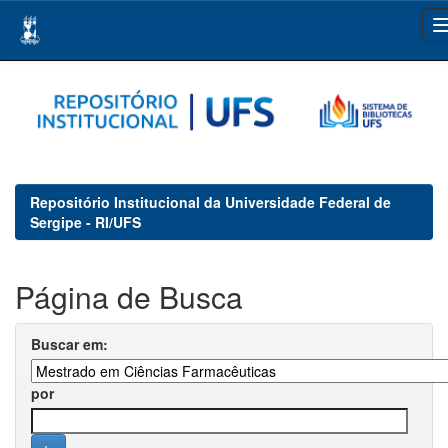
Skip
navigation
Repositório Institucional da Universidade Federal de
Sergipe - RI/UFS
Página de Busca
Buscar em:
por