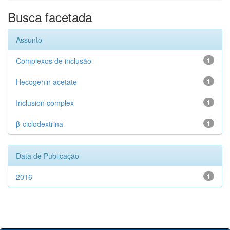
Busca facetada
Assunto
Complexos de inclusão
1
Hecogenin acetate
1
Inclusion complex
1
β-ciclodextrina
1
Data de Publicação
2016
1