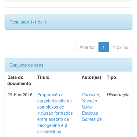
Resultado 1-1 de 1.
Anterior
1
Próximo
Conjunto de itens:
Data do
Título
Autor(es)
Tipo
documento
26-Fev-2016
Preparação e
Carvalho,
Dissertação
caracterização de
Yasmim
complexos de
Maria
inclusão formados
Barbosa
entre acetato de
Gomes de
hecogenina e β-
ciclodextrina