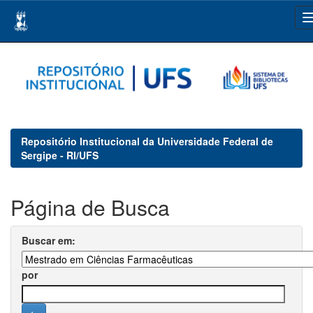
Skip
navigation
Repositório Institucional da Universidade Federal de
Sergipe - RI/UFS
Página de Busca
Buscar em:
por