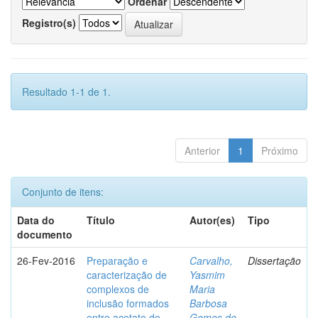
Ordenar
Registro(s)
Resultado 1-1 de 1.
Anterior
1
Próximo
Conjunto de itens:
Data do
Título
Autor(es)
Tipo
documento
26-Fev-2016
Preparação e
Carvalho,
Dissertação
caracterização de
Yasmim
complexos de
Maria
inclusão formados
Barbosa
entre acetato de
Gomes de