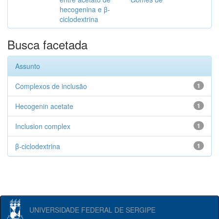
hecogenina e β-
ciclodextrina
Busca facetada
Assunto
Complexos de inclusão
1
Hecogenin acetate
1
Inclusion complex
1
β-ciclodextrina
1
UNIVERSIDADE FEDERAL DE SERGIPE