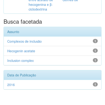
hecogenina e β-
ciclodextrina
Busca facetada
Assunto
Complexos de inclusão
1
Hecogenin acetate
1
Inclusion complex
1
Data de Publicação
2016
1