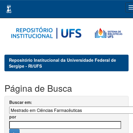
Skip
navigation
Repositório Institucional da Universidade Federal de
Sergipe - RI/UFS
Página de Busca
Buscar em:
por