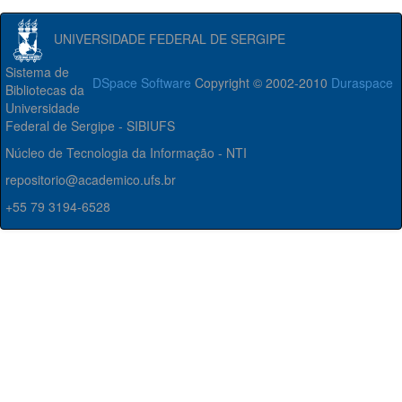
UNIVERSIDADE FEDERAL DE SERGIPE
Sistema de
DSpace Software
Copyright © 2002-2010
Duraspace
Bibliotecas da
Universidade
Federal de Sergipe - SIBIUFS
Núcleo de Tecnologia da Informação - NTI
repositorio@academico.ufs.br
+55 79 3194-6528