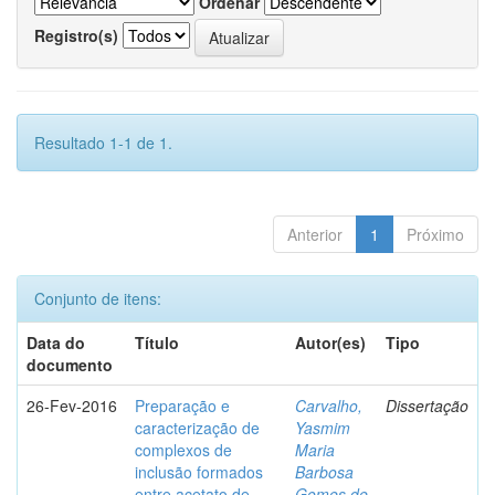
Ordenar
Registro(s)
Resultado 1-1 de 1.
Anterior
1
Próximo
Conjunto de itens:
Data do
Título
Autor(es)
Tipo
documento
26-Fev-2016
Preparação e
Carvalho,
Dissertação
caracterização de
Yasmim
complexos de
Maria
inclusão formados
Barbosa
entre acetato de
Gomes de