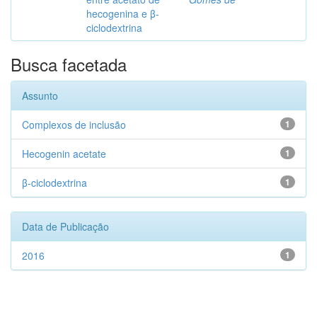
hecogenina e β-
ciclodextrina
Busca facetada
Assunto
Complexos de inclusão
1
Hecogenin acetate
1
β-ciclodextrina
1
Data de Publicação
2016
1