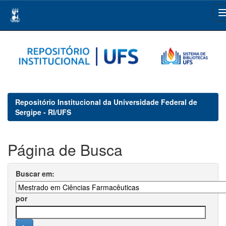
Skip
navigation
Repositório Institucional da Universidade Federal de
Sergipe - RI/UFS
Página de Busca
Buscar em:
por