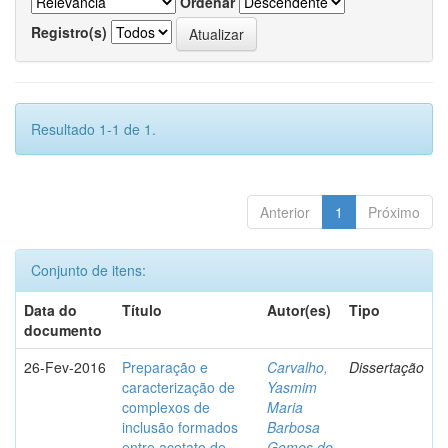
Ordenar
Registro(s)
Resultado 1-1 de 1.
Anterior
1
Próximo
Conjunto de itens:
Data do
Título
Autor(es)
Tipo
documento
26-Fev-2016
Preparação e
Carvalho,
Dissertação
caracterização de
Yasmim
complexos de
Maria
inclusão formados
Barbosa
entre acetato de
Gomes de