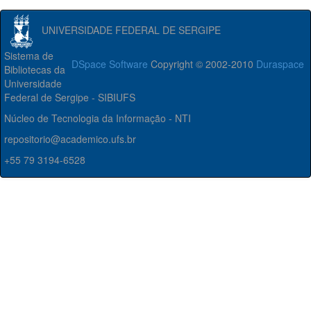
UNIVERSIDADE FEDERAL DE SERGIPE
Sistema de
DSpace Software
Copyright © 2002-2010
Duraspace
Bibliotecas da
Universidade
Federal de Sergipe - SIBIUFS
Núcleo de Tecnologia da Informação - NTI
repositorio@academico.ufs.br
+55 79 3194-6528