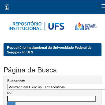
Skip
navigation
Repositório Institucional da Universidade Federal de
Sergipe - RI/UFS
Página de Busca
Buscar em:
por