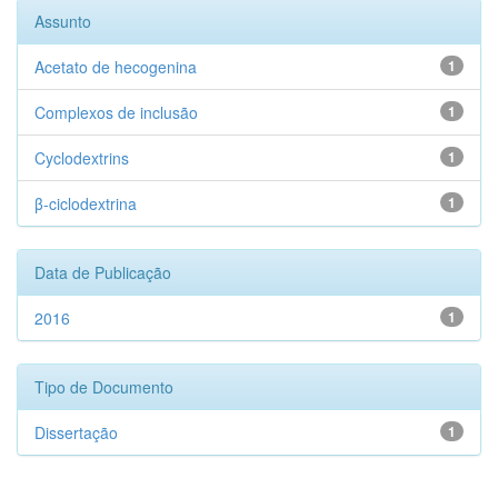
Assunto
Acetato de hecogenina
1
Complexos de inclusão
1
Cyclodextrins
1
β-ciclodextrina
1
Data de Publicação
2016
1
Tipo de Documento
Dissertação
1