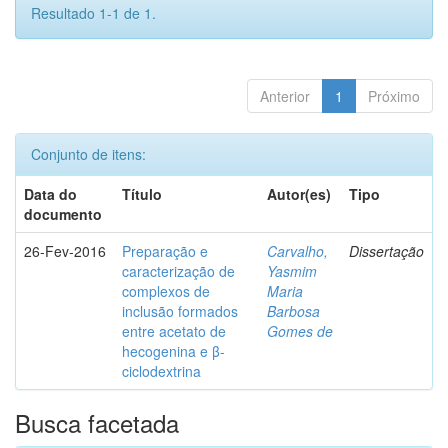
Resultado 1-1 de 1.
Anterior
1
Próximo
Conjunto de itens:
Data do
Título
Autor(es)
Tipo
documento
26-Fev-2016
Preparação e
Carvalho,
Dissertação
caracterização de
Yasmim
complexos de
Maria
inclusão formados
Barbosa
entre acetato de
Gomes de
hecogenina e β-
ciclodextrina
Busca facetada