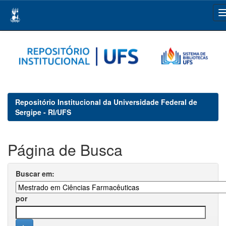
Skip
navigation
Repositório Institucional da Universidade Federal de
Sergipe - RI/UFS
Página de Busca
Buscar em:
por