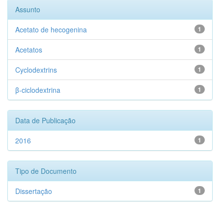
Assunto
Acetato de hecogenina
1
Acetatos
1
Cyclodextrins
1
β-ciclodextrina
1
Data de Publicação
2016
1
Tipo de Documento
Dissertação
1