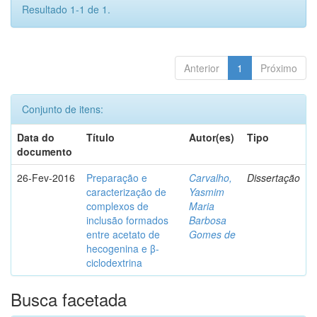
Resultado 1-1 de 1.
Anterior
1
Próximo
Conjunto de itens:
Data do
Título
Autor(es)
Tipo
documento
26-Fev-2016
Preparação e
Carvalho,
Dissertação
caracterização de
Yasmim
complexos de
Maria
inclusão formados
Barbosa
entre acetato de
Gomes de
hecogenina e β-
ciclodextrina
Busca facetada