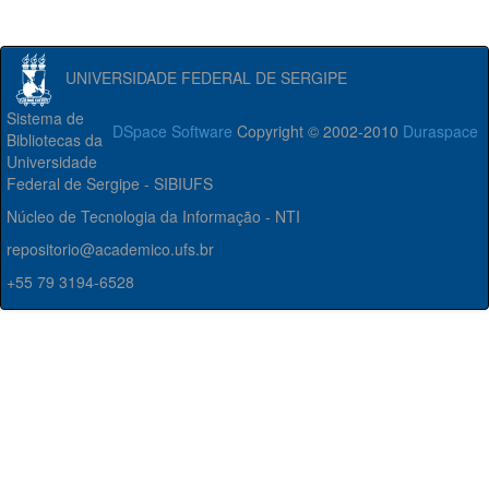
UNIVERSIDADE FEDERAL DE SERGIPE
Sistema de
DSpace Software
Copyright © 2002-2010
Duraspace
Bibliotecas da
Universidade
Federal de Sergipe - SIBIUFS
Núcleo de Tecnologia da Informação - NTI
repositorio@academico.ufs.br
+55 79 3194-6528