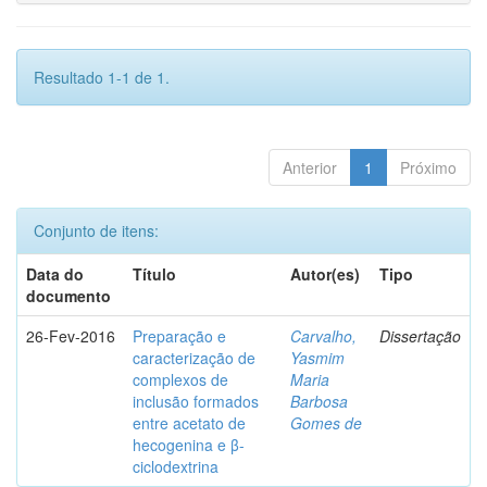
Resultado 1-1 de 1.
Anterior
1
Próximo
Conjunto de itens:
Data do
Título
Autor(es)
Tipo
documento
26-Fev-2016
Preparação e
Carvalho,
Dissertação
caracterização de
Yasmim
complexos de
Maria
inclusão formados
Barbosa
entre acetato de
Gomes de
hecogenina e β-
ciclodextrina