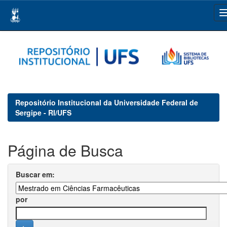
Skip
navigation
Repositório Institucional da Universidade Federal de
Sergipe - RI/UFS
Página de Busca
Buscar em:
por