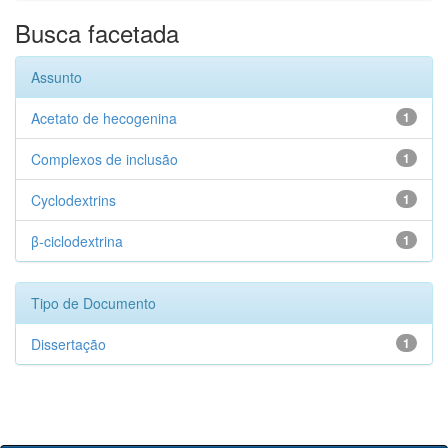
Busca facetada
Assunto
Acetato de hecogenina
1
Complexos de inclusão
1
Cyclodextrins
1
β-ciclodextrina
1
Tipo de Documento
Dissertação
1