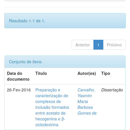
Resultado 1-1 de 1.
Anterior
1
Próximo
Conjunto de itens:
Data do
Título
Autor(es)
Tipo
documento
26-Fev-2016
Preparação e
Carvalho,
Dissertação
caracterização de
Yasmim
complexos de
Maria
inclusão formados
Barbosa
entre acetato de
Gomes de
hecogenina e β-
ciclodextrina