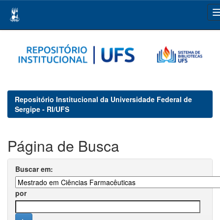
Skip
navigation
Repositório Institucional da Universidade Federal de
Sergipe - RI/UFS
Página de Busca
Buscar em:
por