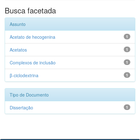
Busca facetada
Assunto
Acetato de hecogenina
1
Acetatos
1
Complexos de inclusão
1
β-ciclodextrina
1
Tipo de Documento
Dissertação
1