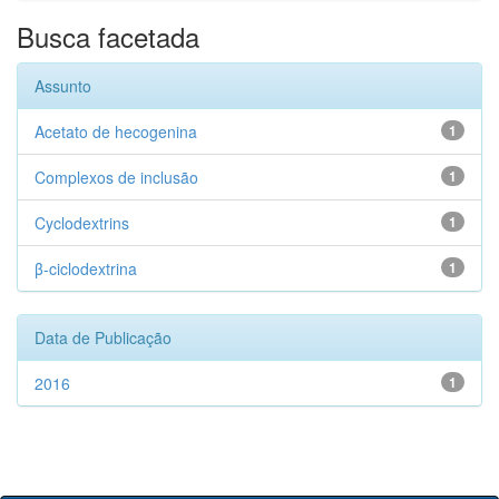
Busca facetada
Assunto
Acetato de hecogenina
1
Complexos de inclusão
1
Cyclodextrins
1
β-ciclodextrina
1
Data de Publicação
2016
1