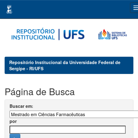
Skip
navigation
Repositório Institucional da Universidade Federal de
Sergipe - RI/UFS
Página de Busca
Buscar em:
por