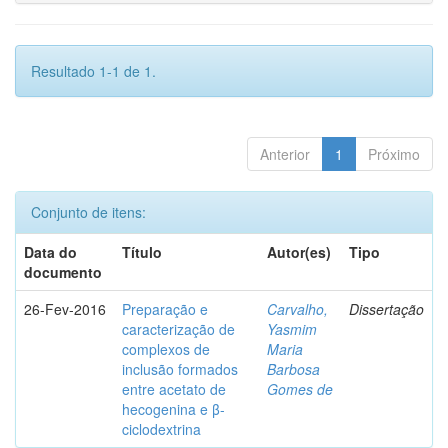
Resultado 1-1 de 1.
Anterior
1
Próximo
Conjunto de itens:
Data do
Título
Autor(es)
Tipo
documento
26-Fev-2016
Preparação e
Carvalho,
Dissertação
caracterização de
Yasmim
complexos de
Maria
inclusão formados
Barbosa
entre acetato de
Gomes de
hecogenina e β-
ciclodextrina