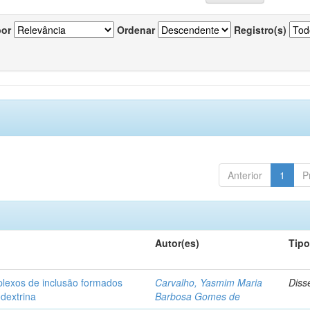
por
Ordenar
Registro(s)
Anterior
1
P
Autor(es)
Tip
plexos de inclusão formados
Carvalho, Yasmim Maria
Diss
odextrina
Barbosa Gomes de