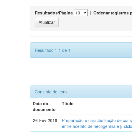
Resultados/Página
|
Ordenar registros 
Resultado 1-1 de 1.
Conjunto de itens:
Data do
Título
documento
26-Fev-2016
Preparação e caracterização de com
entre acetato de hecogenina e β-cicl