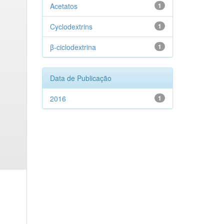
Acetatos
1
Cyclodextrins
1
β-ciclodextrina
1
Data de Publicação
2016
1