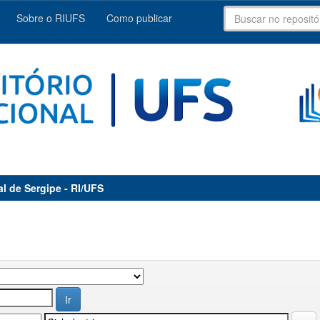
Sobre o RIUFS
Como publicar
al de Sergipe - RI/UFS