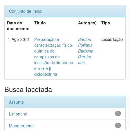
Conjunto de itens:
Data do
Título
Autor(es)
Tipo
documento
1-Ago-2014
Preparação e
Santos,
Dissertação
caracterização físico-
Polliana
química de
Barbosa
complexos de
Pereira
inclusão de limoneno
dos
em α e β-
ciclodextrina
Busca facetada
Assunto
Limoneno
1
Monoterpene
1