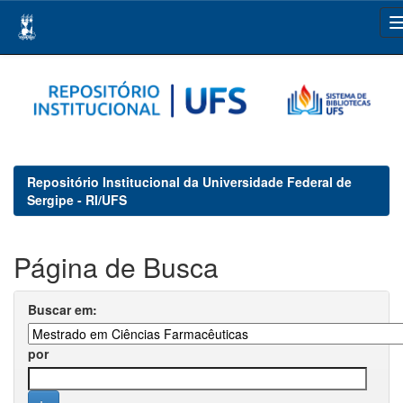
Skip
navigation
Repositório Institucional da Universidade Federal de
Sergipe - RI/UFS
Página de Busca
Buscar em:
por