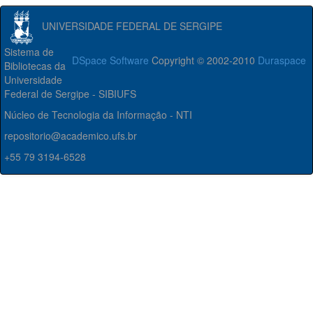
UNIVERSIDADE FEDERAL DE SERGIPE
Sistema de
DSpace Software
Copyright © 2002-2010
Duraspace
Bibliotecas da
Universidade
Federal de Sergipe - SIBIUFS
Núcleo de Tecnologia da Informação - NTI
repositorio@academico.ufs.br
+55 79 3194-6528