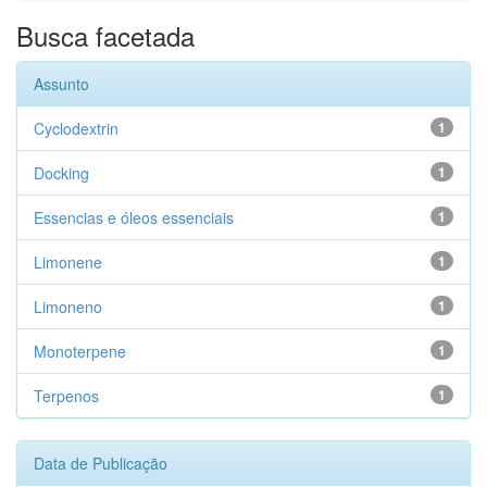
Busca facetada
Assunto
Cyclodextrin
1
Docking
1
Essencias e óleos essenciais
1
Limonene
1
Limoneno
1
Monoterpene
1
Terpenos
1
Data de Publicação