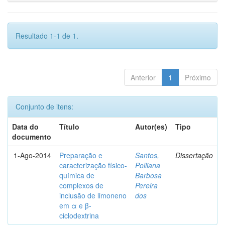
Resultado 1-1 de 1.
Anterior
1
Próximo
Conjunto de itens:
Data do
Título
Autor(es)
Tipo
documento
1-Ago-2014
Preparação e
Santos,
Dissertação
caracterização físico-
Polliana
química de
Barbosa
complexos de
Pereira
inclusão de limoneno
dos
em α e β-
ciclodextrina