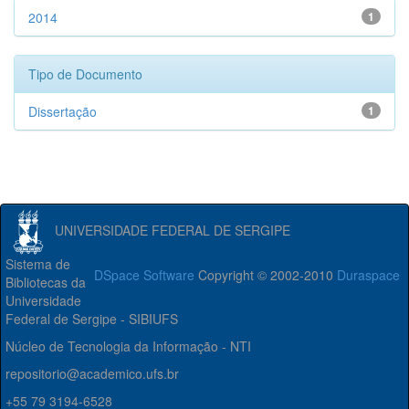
2014
1
Tipo de Documento
Dissertação
1
UNIVERSIDADE FEDERAL DE SERGIPE
Sistema de
DSpace Software
Copyright © 2002-2010
Duraspace
Bibliotecas da
Universidade
Federal de Sergipe - SIBIUFS
Núcleo de Tecnologia da Informação - NTI
repositorio@academico.ufs.br
+55 79 3194-6528