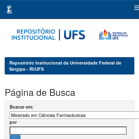
Skip
navigation
Repositório Institucional da Universidade Federal de
Sergipe - RI/UFS
Página de Busca
Buscar em:
por