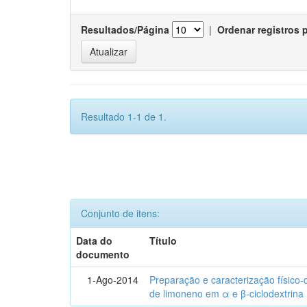
Resultados/Página
|
Ordenar registros 
Resultado 1-1 de 1.
Conjunto de itens:
Data do
Título
documento
1-Ago-2014
Preparação e caracterização físico
de limoneno em α e β-ciclodextrina