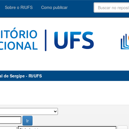
Sobre o RIUFS
Como publicar
al de Sergipe - RI/UFS