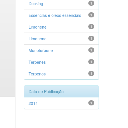
Docking
1
Essencias e óleos essenciais
1
Limonene
1
Limoneno
1
Monoterpene
1
Terpenes
1
Terpenos
1
Data de Publicação
2014
1