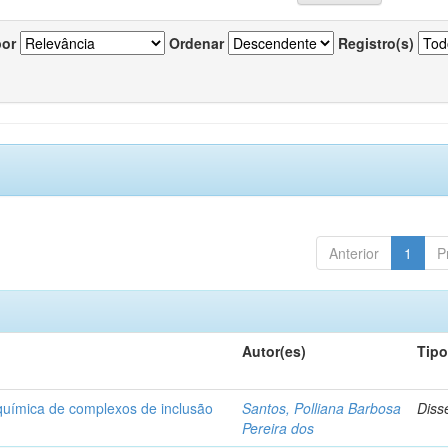
por
Ordenar
Registro(s)
Anterior
1
P
Autor(es)
Tip
-química de complexos de inclusão
Santos, Polliana Barbosa
Diss
Pereira dos