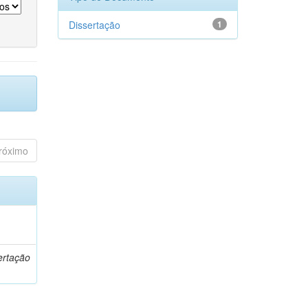
Dissertação
1
róximo
o
ertação