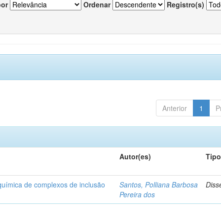
por
Ordenar
Registro(s)
Anterior
1
P
Autor(es)
Tip
-química de complexos de inclusão
Santos, Polliana Barbosa
Diss
Pereira dos