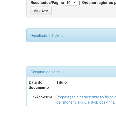
Resultados/Página
|
Ordenar registros 
Resultado 1-1 de 1.
Conjunto de itens:
Data do
Título
documento
1-Ago-2014
Preparação e caracterização físico
de limoneno em α e β-ciclodextrina