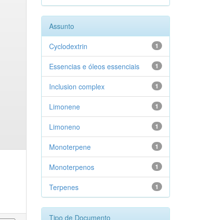
Assunto
Cyclodextrin
1
Essencias e óleos essenciais
1
Inclusion complex
1
Limonene
1
Limoneno
1
Monoterpene
1
Monoterpenos
1
Terpenes
1
Tipo de Documento