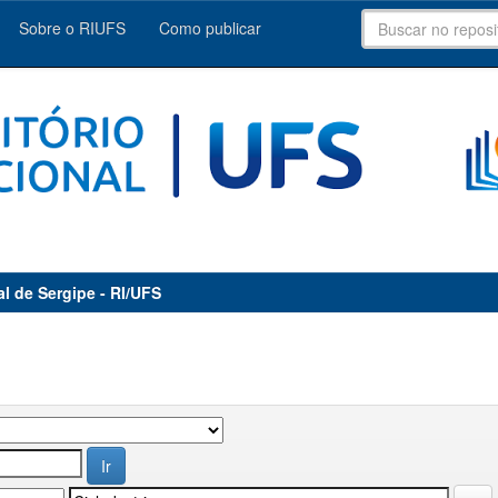
Sobre o RIUFS
Como publicar
al de Sergipe - RI/UFS