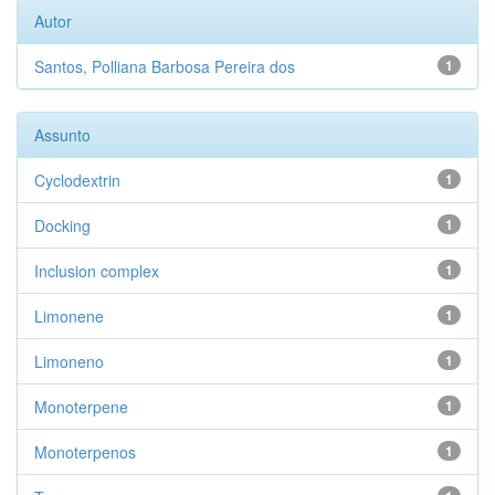
Autor
Santos, Polliana Barbosa Pereira dos
1
Assunto
Cyclodextrin
1
Docking
1
Inclusion complex
1
Limonene
1
Limoneno
1
Monoterpene
1
Monoterpenos
1