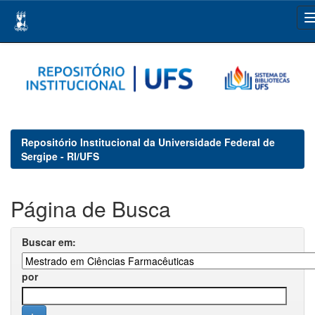
Skip
navigation
Repositório Institucional da Universidade Federal de
Sergipe - RI/UFS
Página de Busca
Buscar em:
por