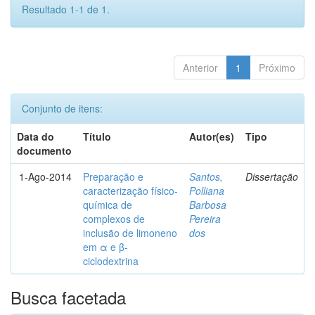
Resultado 1-1 de 1.
Anterior
1
Próximo
Conjunto de itens:
Data do
Título
Autor(es)
Tipo
documento
1-Ago-2014
Preparação e
Santos,
Dissertação
caracterização físico-
Polliana
química de
Barbosa
complexos de
Pereira
inclusão de limoneno
dos
em α e β-
ciclodextrina
Busca facetada