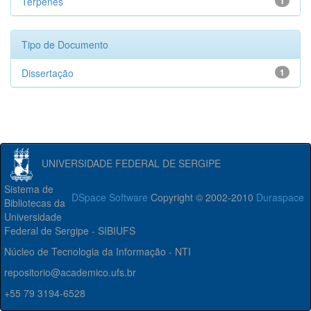
Terpenes
1
Tipo de Documento
Dissertação
1
UNIVERSIDADE FEDERAL DE SERGIPE
Sistema de
DSpace Software
Copyright © 2002-2010
Duraspace
Bibliotecas da
Universidade
Federal de Sergipe - SIBIUFS
Núcleo de Tecnologia da Informação - NTI
repositorio@academico.ufs.br
+55 79 3194-6528