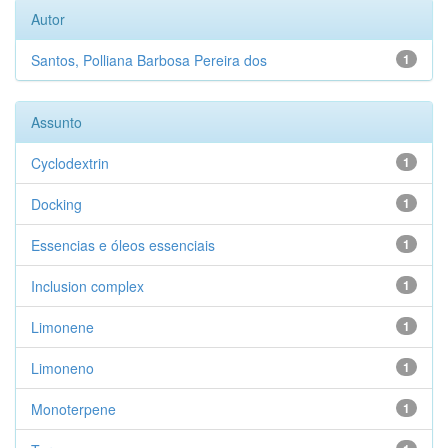
Autor
Santos, Polliana Barbosa Pereira dos
1
Assunto
Cyclodextrin
1
Docking
1
Essencias e óleos essenciais
1
Inclusion complex
1
Limonene
1
Limoneno
1
Monoterpene
1