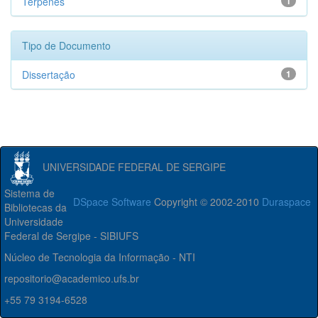
Terpenes
1
Tipo de Documento
Dissertação
1
UNIVERSIDADE FEDERAL DE SERGIPE
Sistema de
DSpace Software
Copyright © 2002-2010
Duraspace
Bibliotecas da
Universidade
Federal de Sergipe - SIBIUFS
Núcleo de Tecnologia da Informação - NTI
repositorio@academico.ufs.br
+55 79 3194-6528