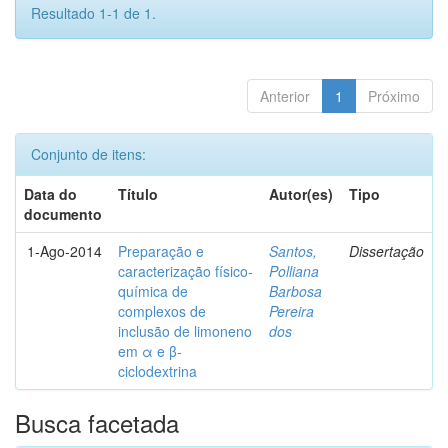
Resultado 1-1 de 1.
Anterior
1
Próximo
Conjunto de itens:
Data do
Título
Autor(es)
Tipo
documento
1-Ago-2014
Preparação e
Santos,
Dissertação
caracterização físico-
Polliana
química de
Barbosa
complexos de
Pereira
inclusão de limoneno
dos
em α e β-
ciclodextrina
Busca facetada