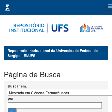
Skip
navigation
Repositório Institucional da Universidade Federal de
Sergipe - RI/UFS
Página de Busca
Buscar em:
por