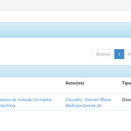
Anterior
1
P
Autor(es)
Tip
plexos de inclusão formados
Carvalho, Yasmim Maria
Diss
odextrina
Barbosa Gomes de