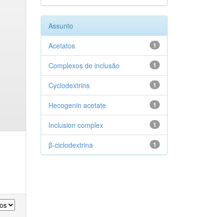
Assunto
Acetatos
1
Complexos de inclusão
1
Cyclodextrins
1
Hecogenin acetate
1
Inclusion complex
1
β-ciclodextrina
1