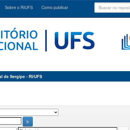
Sobre o RIUFS
Como publicar
al de Sergipe - RI/UFS