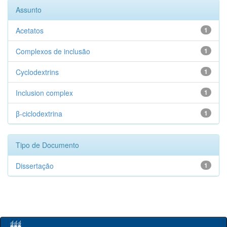
Assunto
Acetatos
1
Complexos de inclusão
1
Cyclodextrins
1
Inclusion complex
1
β-ciclodextrina
1
Tipo de Documento
Dissertação
1