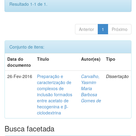
Resultado 1-1 de 1.
Anterior
1
Próximo
Conjunto de itens:
Data do
Título
Autor(es)
Tipo
documento
26-Fev-2016
Preparação e
Carvalho,
Dissertação
caracterização de
Yasmim
complexos de
Maria
inclusão formados
Barbosa
entre acetato de
Gomes de
hecogenina e β-
ciclodextrina
Busca facetada