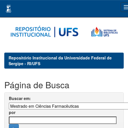
Skip
navigation
Repositório Institucional da Universidade Federal de
Sergipe - RI/UFS
Página de Busca
Buscar em:
por