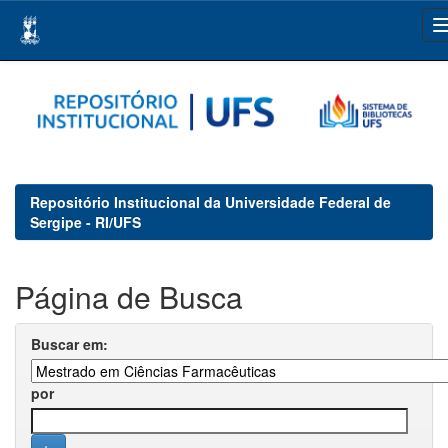
Skip
navigation
Repositório Institucional da Universidade Federal de
Sergipe - RI/UFS
Página de Busca
Buscar em:
por