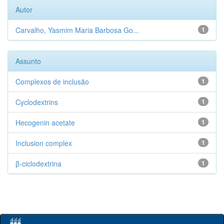
Autor
Carvalho, Yasmim Maria Barbosa Go...
1
Assunto
Complexos de inclusão
1
Cyclodextrins
1
Hecogenin acetate
1
Inclusion complex
1
β-ciclodextrina
1