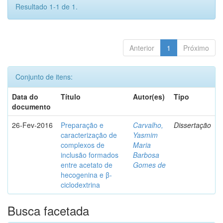
Resultado 1-1 de 1.
Anterior
1
Próximo
Conjunto de itens:
Data do
Título
Autor(es)
Tipo
documento
26-Fev-2016
Preparação e
Carvalho,
Dissertação
caracterização de
Yasmim
complexos de
Maria
inclusão formados
Barbosa
entre acetato de
Gomes de
hecogenina e β-
ciclodextrina
Busca facetada