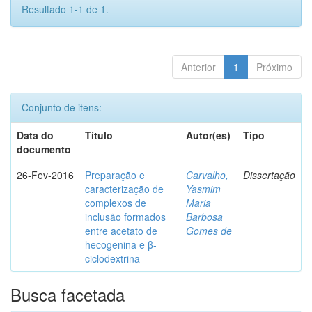
Resultado 1-1 de 1.
Anterior
1
Próximo
Conjunto de itens:
Data do
Título
Autor(es)
Tipo
documento
26-Fev-2016
Preparação e
Carvalho,
Dissertação
caracterização de
Yasmim
complexos de
Maria
inclusão formados
Barbosa
entre acetato de
Gomes de
hecogenina e β-
ciclodextrina
Busca facetada