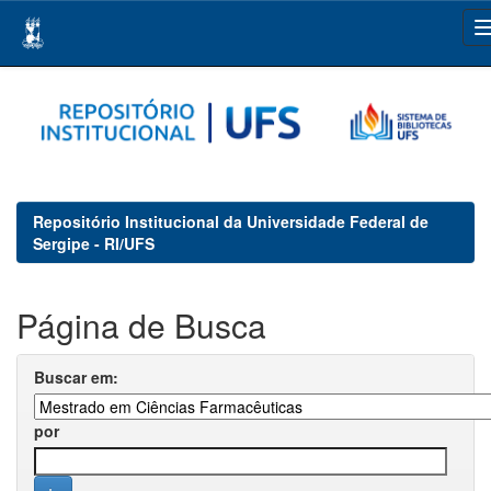
Skip
navigation
Repositório Institucional da Universidade Federal de
Sergipe - RI/UFS
Página de Busca
Buscar em:
por