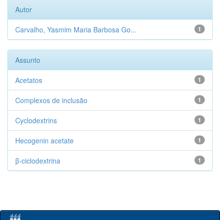
Autor
Carvalho, Yasmim Maria Barbosa Go...
1
Assunto
Acetatos
1
Complexos de inclusão
1
Cyclodextrins
1
Hecogenin acetate
1
β-ciclodextrina
1