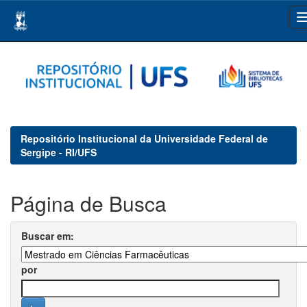
Skip
navigation
Repositório Institucional da Universidade Federal de
Sergipe - RI/UFS
Página de Busca
Buscar em:
por