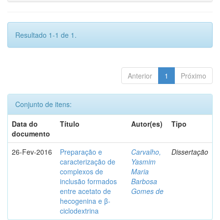
Resultado 1-1 de 1.
Anterior
1
Próximo
Conjunto de itens:
Data do
Título
Autor(es)
Tipo
documento
26-Fev-2016
Preparação e
Carvalho,
Dissertação
caracterização de
Yasmim
complexos de
Maria
inclusão formados
Barbosa
entre acetato de
Gomes de
hecogenina e β-
ciclodextrina