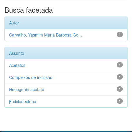
Busca facetada
Autor
Carvalho, Yasmim Maria Barbosa Go...
1
Assunto
Acetatos
1
Complexos de inclusão
1
Hecogenin acetate
1
β-ciclodextrina
1