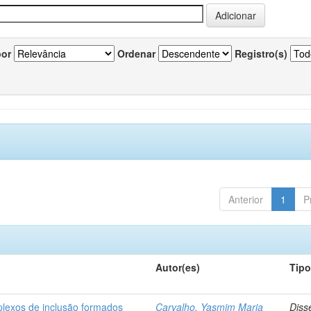
por
Ordenar
Registro(s)
Anterior
1
P
Autor(es)
Tip
plexos de inclusão formados
Carvalho, Yasmim Maria
Diss