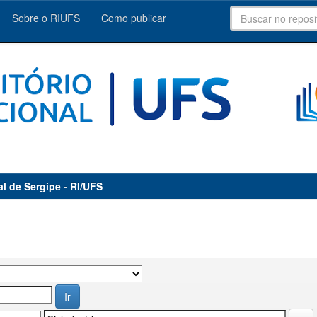
Sobre o RIUFS
Como publicar
al de Sergipe - RI/UFS