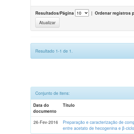
Resultados/Página
|
Ordenar registros 
Resultado 1-1 de 1.
Conjunto de itens:
Data do
Título
documento
26-Fev-2016
Preparação e caracterização de com
entre acetato de hecogenina e β-cicl