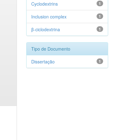
Cyclodextrins
1
Inclusion complex
1
β-ciclodextrina
1
Tipo de Documento
Dissertação
1