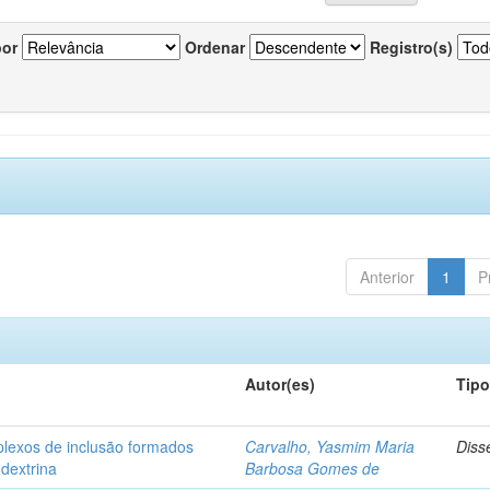
por
Ordenar
Registro(s)
Anterior
1
P
Autor(es)
Tip
plexos de inclusão formados
Carvalho, Yasmim Maria
Diss
odextrina
Barbosa Gomes de