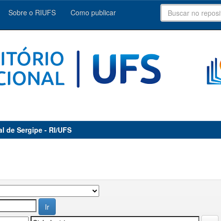
Sobre o RIUFS
Como publicar
al de Sergipe - RI/UFS