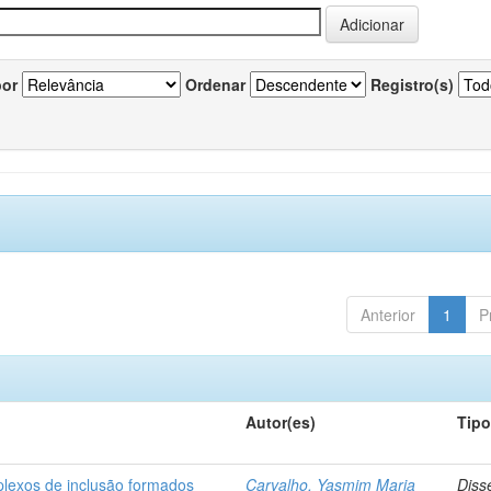
por
Ordenar
Registro(s)
Anterior
1
P
Autor(es)
Tip
plexos de inclusão formados
Carvalho, Yasmim Maria
Diss