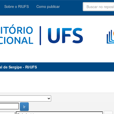
Sobre o RIUFS
Como publicar
al de Sergipe - RI/UFS