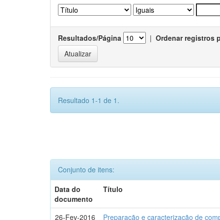
Resultados/Página
|
Ordenar registros 
Resultado 1-1 de 1.
Conjunto de itens:
Data do
Título
documento
26-Fev-2016
Preparação e caracterização de com